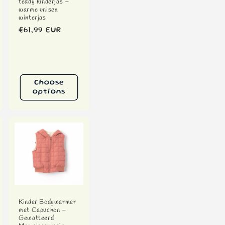
teddy kinderjas –
warme unisex
winterjas
Regular
€61,99 EUR
price
Choose
options
Kinder Bodywarmer
met Capuchon –
Gewatteerd