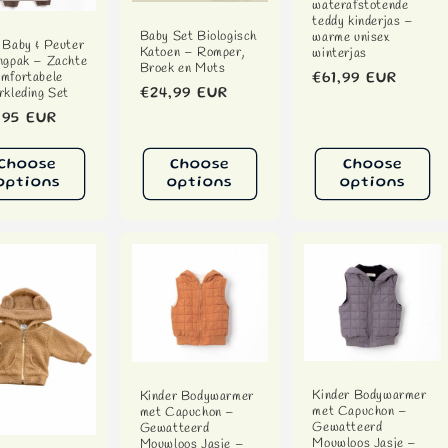
waterafstotende
teddy kinderjas –
Baby Set Biologisch
warme unisex
 Baby & Peuter
Katoen – Romper,
winterjas
ngpak – Zachte
Broek en Muts
mfortabele
Regular
€61,99 EUR
rkleding Set
Regular
€24,99 EUR
price
price
ular
,95 EUR
ce
Choose
Choose
Choose
options
options
options
Kinder Bodywarmer
Kinder Bodywarmer
met Capuchon –
met Capuchon –
Gewatteerd
Gewatteerd
Mouwloos Jasje –
Mouwloos Jasje –