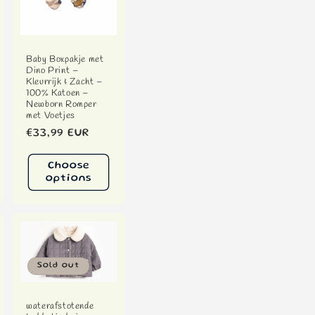
Baby Boxpakje met
Dino Print –
Kleurrijk & Zacht –
100% Katoen –
Newborn Romper
met Voetjes
Regular
€33,99 EUR
price
Choose
options
Sold out
waterafstotende