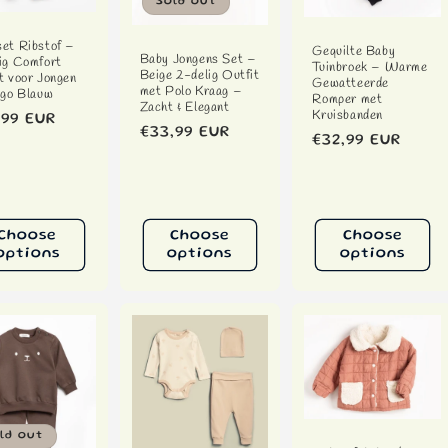
o
Sold out
n
et Ribstof –
Gequilte Baby
Baby Jongens Set –
ig Comfort
Tuinbroek – Warme
Beige 2-delig Outfit
t voor Jongen
Gewatteerde
met Polo Kraag –
igo Blauw
Romper met
Zacht & Elegant
Kruisbanden
ular
,99 EUR
Regular
€33,99 EUR
Regular
€32,99 EUR
ce
price
price
Choose
Choose
Choose
options
options
options
ld out