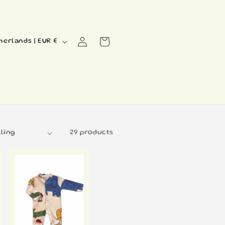
Log
Cart
Netherlands | EUR €
in
29 products