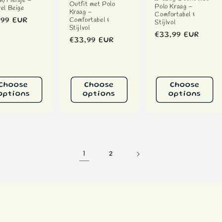
n/Meisje –
Outfit met Polo
Polo Kraag –
el Beige
Kraag –
Comfortabel &
Comfortabel &
ular
,99 EUR
Stijlvol
Stijlvol
ce
Regular
€33,99 EUR
Regular
€33,99 EUR
price
price
Choose
Choose
Choose
options
options
options
1
2