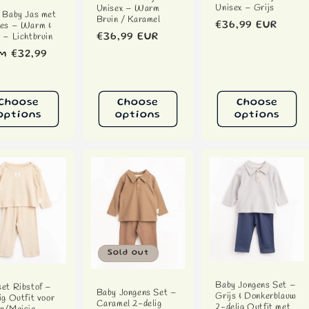
Unisex – Grijs
Unisex – Warm
 Baby Jas met
Bruin / Karamel
jes – Warm &
Regular
€36,99 EUR
 – Lichtbruin
Regular
€36,99 EUR
price
price
ular
m €32,99
ce
Choose
Choose
Choose
options
options
options
Sold out
Baby Jongens Set –
et Ribstof –
Baby Jongens Set –
Grijs & Donkerblauw
ig Outfit voor
Caramel 2-delig
2-delig Outfit met