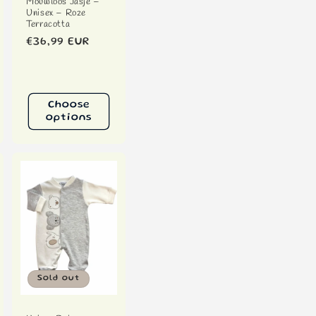
Mouwloos Jasje –
Unisex – Roze
Terracotta
Regular
€36,99 EUR
price
Choose
options
Sold out