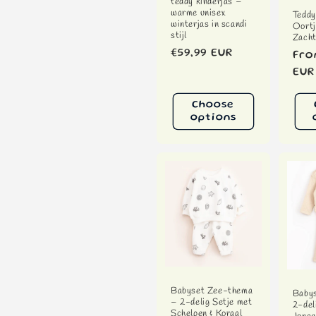
teddy kinderjas –
warme unisex
Teddy
winterjas in scandi
Oort
stijl
Zacht
Regular
€59,99 EUR
Reg
Fro
price
pri
EUR
Choose
options
Babyset Zee-thema
Babys
– 2-delig Setje met
2-del
Schelpen & Koraal