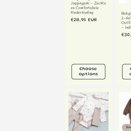
Joggingpak – Zachte
en Comfortabele
Kinderkleding
Babys
2-del
Regular
€28,95 EUR
Outfi
– Ind
price
Reg
€30
pri
Choose
options
So