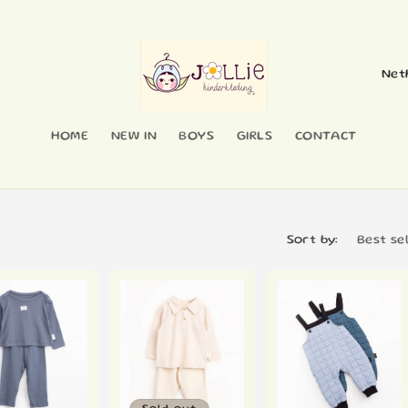
C
o
u
HOME
NEW IN
BOYS
GIRLS
CONTACT
n
t
r
y
Sort by:
/
r
e
g
i