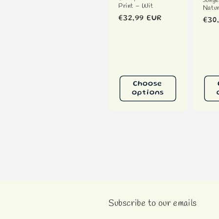
Jonge
Print – Wit
Natur
Regular
€32,99 EUR
Reg
€30
price
pri
Choose
options
Subscribe to our emails