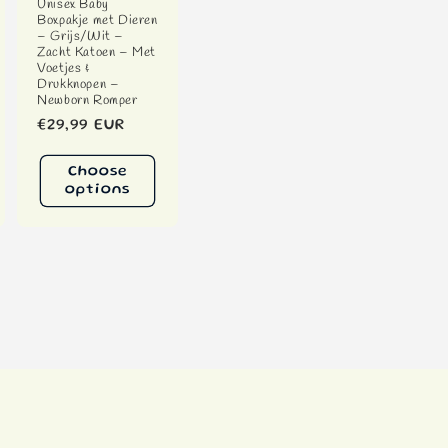
Unisex Baby
Boxpakje met Dieren
– Grijs/Wit –
Zacht Katoen – Met
Voetjes &
Drukknopen –
Newborn Romper
Regular
€29,99 EUR
price
Choose
options